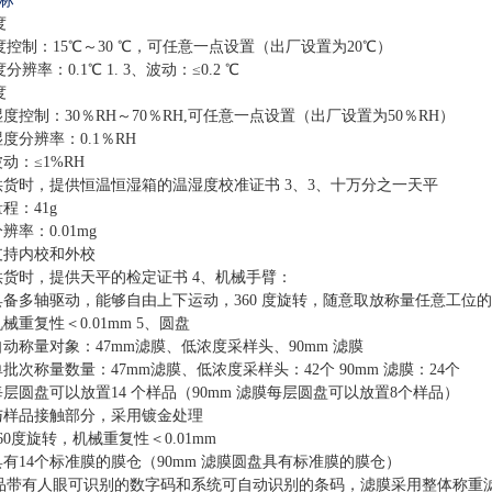
标
度
度控制：15℃～30 ℃，可任意一点设置（出厂设置为20℃）
分辨率：0.1℃ 1. 3、波动：≤0.2 ℃
度
、湿度控制：30％RH～70％RH,可任意一点设置（出厂设置为50％RH）
湿度分辨率：0.1％RH
波动：≤1%RH
、供货时，提供恒温恒湿箱的温湿度校准证书 3、3、十万分之一天平
量程：41g
分辨率：0.01mg
、支持内校和外校
、供货时，提供天平的检定证书 4、机械手臂：
、具备多轴驱动，能够自由上下运动，360 度旋转，随意取放称量任意工位的样
机械重复性＜0.01mm 5、圆盘
、自动称量对象：47mm滤膜、低浓度采样头、90mm 滤膜
、单批次称量数量：47mm滤膜、低浓度采样头：42个 90mm 滤膜：24个
、每层圆盘可以放置14 个样品（90mm 滤膜每层圆盘可以放置8个样品）
、与样品接触部分，采用镀金处理
360度旋转，机械重复性＜0.01mm
、具有14个标准膜的膜仓（90mm 滤膜圆盘具有标准膜的膜仓）
品带有人眼可识别的数字码和系统可自动识别的条码，滤膜采用整体称重