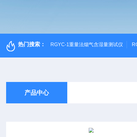
热门搜索：
RGYC-1重量法烟气含湿量测试仪
R
产品中心