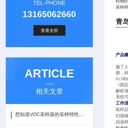
粒物
TEL-PHONE
采样
13165062660
青
查看全部
产品
服了人
ARTICLE
膜，
013和H
《固
相关文章
解析
系统
工作
装样
想知道VOC采样器的采样特性那不妨看看这些
扫描
回放