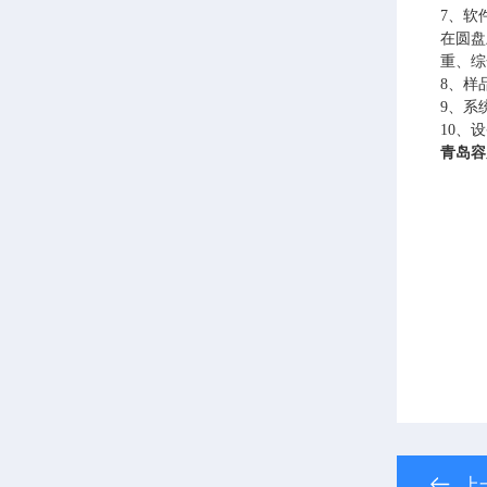
7、软
在圆盘
重、综
8、样
9、系
10、
青岛容
上