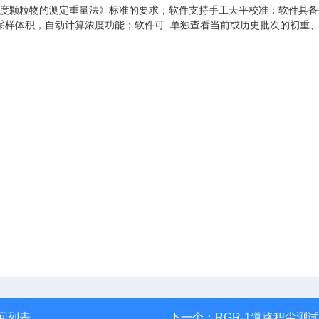
废气低浓度颗粒物的测定重量法》标准的要求；软件支持手工天平校准；软件具
采样体积，自动计算浓度功能；软件可 单独查看当前或历史批次的初重
回列表
下一个：
RGR-1道路积尘测