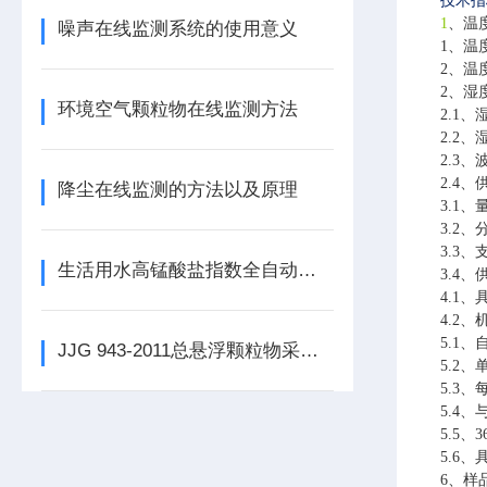
技术指
1
、温
噪声在线监测系统的使用意义
1、温
2、温度
2、湿
环境空气颗粒物在线监测方法
2.1
2.2、
2.3、
2.4
降尘在线监测的方法以及原理
3.1、
3.2、
3.3
生活用水高锰酸盐指数全自动分析设备介绍
3.4
4.1
4.2、
5.1
JJG 943-2011总悬浮颗粒物采样器介绍
5.2
5.3
5.4
5.5、
5.6
6、样