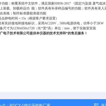
件功能：称重系统中文软件，满足国家HJ836-2017 《固定污染源 
上装载、卸载样品功 能；软件具有补录样品编号的功能；软件具有录入
合表格；制作标准膜校准值功能
品去静电时间＜15s（根据客户要求设置）
统有良好接地和接地标识，采用AC220V，50Hz电源供电，功率小于2KW
设备尺寸为1230x650x1720（长*宽*高）单位：mm，便于实验室安装
广电子技术有限公司提供本仪器的技术支持和*的售后服务！
一个：
RGCY-1烟尘采样枪厂家
返