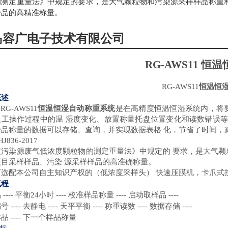
的测定重量法》中规定的要求，是大气颗粒物和污染源采样样品称重和
样品的高精准称量。
岛
容广电子技术有限公司
RG-AWS
11
恒温
RG-AWS11
恒温恒
概述
RG-AWS11
恒温恒湿自动称重系统
是在高精度恒温恒湿系统内，将
工操作过程中的温 湿度变化、放置称量托盘位置变化和读数错误等因
样品称量的数据可以存储、查询，并实现数据表格 化，节省了时间，
J836-2017
定污染源废气低浓度颗粒物的测定重量法》中规定的
要求，是大气颗
项目采样样品、污染 源采样样品的高准
确
称量。
可选配本公司自主知识产权的（低浓度采样头）
快速压膜机，卡爪式
流程
品
---- 平衡24小时 ---- 校准样品称量 ---- 启动取样品 ----
编号
---- 去静电 ---- 天平平衡 ---- 称重读数 ---- 数据存储 ----
样品
---- 下一个样品称量