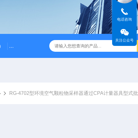
电话咨询
关注公众号
）
RG-AWS12低浓度采样头称重系统
RGK-300容广便
心
RG-4702型环境空气颗粒物采样器通过CPA计量器具型式