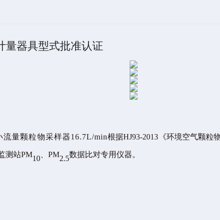
A计量器具型式批准认证
小流量颗粒物采样器
16.7L/min
根据
HJ93-2013《环境空气颗粒物
监测站PM
、
PM
数据比对专用仪器。
10
2.5