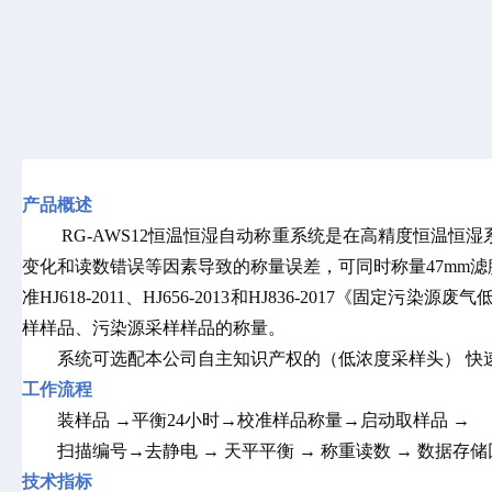
产品概述
RG-AWS12恒温恒湿自动称重系统是在高精度恒温
变化和读数错误等因素导致的称量误差，可同时称量47mm
准
HJ618-2011、HJ656-2013和HJ836-20
样样品、污染源采样样品的称量。
系统可选配本公司自主知识产权的（低浓度采样头）
快
工作流程
装样品
→平衡24小时→校准样品称量→启动取样品
→
扫描编号
→去静电
→
天平平衡
→
称重读数
→
数据存储
技术指标