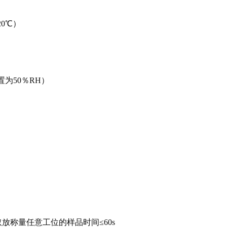
20℃）
置为50％RH）
取放称量任意工位的样品时间≤60s