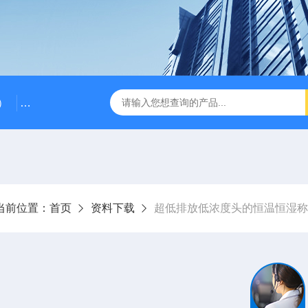
）
RG-AWS12低浓度采样头称重系统
RGK-300容广便
当前位置：
首页
资料下载
超低排放低浓度头的恒温恒湿称