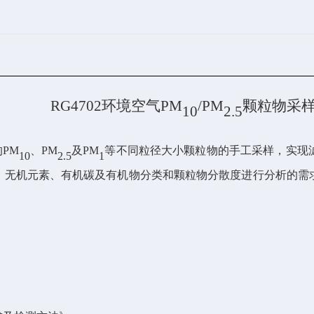
RG4702环境空气PM
/PM
颗粒物采
10
2
.
5
的
PM
、
PM
及
PM
等不同粒径大小颗粒物的手工采样，实现
10
2
.
5
1
、无机元素、有机碳及有机物分类和颗粒物分散度进行分析的需