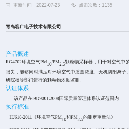
更新时间：2022-07-23
点击次数：1135
青岛
容广电子技术有限公司
产品概述
RG4702
环境空气
PM
/PM
颗粒物采样器，用于对空气中
10
2
.
5
损失，能够同时满足对环境空气中质量浓度、无机阴阳离子
研院校等部门进行的颗粒物浓度监测。
认证体系
该产品在
I9D9001
:2008国际质量管理体系认证范围内
执行标准
HJ618-2011
《环境空气
PM
和
PM
的
测定重量法》
10
2.5