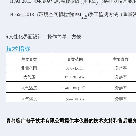
HJ93-2013
《环境空气颗粒物
(
PM
和
PM
)
采样器技术要
10
2.5
HJ65
6-
2013
《环境空气颗粒物
(
PM
)
手工监测方法（重量
2.5
♦
人性化界面设计，操作简单、方便。
技术指标
主要参数
参数范围
主要参数
测量范围
16.67L/min
分辨率
大气压
(
0
〜
120
)
KPa
分辨率
大气温度
(-40—80
）
℃
分辨率
大气湿度
分辨率
(o—
100
)
%
青岛
容广电子技术有限
公司提供本仪器的技术支持和售后服