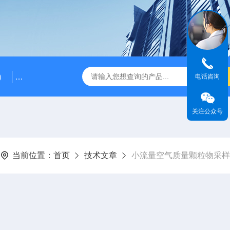
）
RG-AWS12低浓度采样头称重系统
RGK-300容广便
电话咨询
关注公众号
当前位置：
首页
技术文章
小流量空气质量颗粒物采样