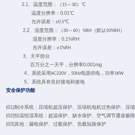
2.1、温度范围：（
～
）℃
15
30
温度分辨率：0.01℃
允许误差：±
℃
0.5
2.2、湿度范围：（
～
）
（默认
）
30
60
%RH
50%RH
湿度分辨率：0.1%RH
允许误差：±
1%RH
3、天平部分
百万分之一天平，分辨率0.001mg
4、系统采用
，
电源供电，功率
AC220V
50Hz
1KW
5、系统具有良好接地和接地
安全保护功能
(01)制冷系统：压缩机超压保护、压缩机电机过热保护、压
(02)恒温恒湿系统：超温保护、缺水保护、空气调节通道极
(03)其他：漏电保护、过载保护、负载短路保护