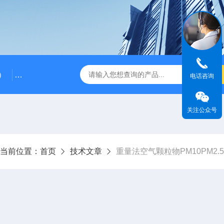
）
RG-AWS12低浓度采样头称重系统
RGK-300容广便
电话咨询
关注公众号
当前位置：
首页
技术文章
重量法空气颗粒物PM10PM2.