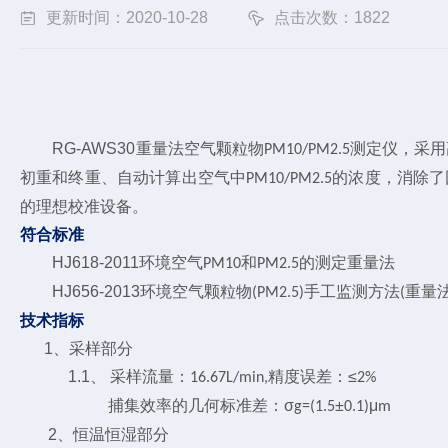
更新时间：2020-10-28
点击次数：1822
RG-AWS30重量法空气颗粒物
测定仪，采用
PM10/PM2.5
初重和终重、自动计算出空气中
的浓度，消除了
PM10/PM2.5
的理想校准设备。
符合标准
HJ618-2011环境空气
和
的测定重量法
PM10
PM2.5
HJ656-2013环境空气颗粒物
手工监测方法
重量
(PM2.5)
(
技术指标
1、采样部分
1.1、 采样流量：
精度误差：≤
16.67L/min,
2%
捕集效率的几何标准差：σ
±
μ
g=(1.5
0.1)
m
2、恒温恒湿部分