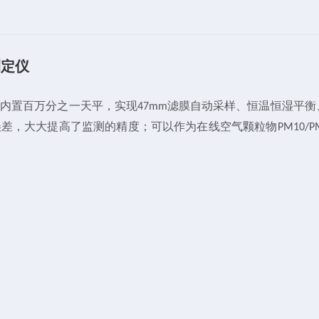
测定仪
、内置百万分之一天平，实现
滤膜自动采样、恒温恒湿平衡
47mm
误差，大大提高了监测的精度；可以作为在线空气颗粒物
PM10/P